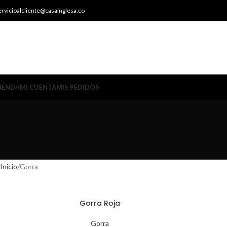
ervicioalcliente@casainglesa.co
IENDA
MI CUENTA
MIS PEDIDOS
Inicio
Gorra
Gorra Roja
Gorra